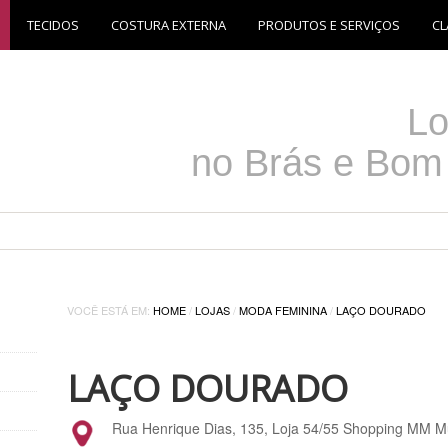
TECIDOS
COSTURA EXTERNA
PRODUTOS E SERVIÇOS
CL
Lo
no Brás e Bom
VOCÊ ESTÁ EM:
HOME
/
LOJAS
/
MODA FEMININA
/
LAÇO DOURADO
LAÇO DOURADO
Rua Henrique Dias, 135, Loja 54/55 Shopping MM M