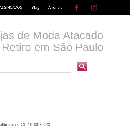
ASSIFICADOS
Blog
Anuncie
jas de Moda Atacado
 Retiro em São Paulo
ultimarcas, CEP 03009-020