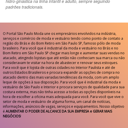
hidro-ginástica na linha infantil e adulto, sempre seguindo
padrões tradicionais.
O Portal São Paulo Moda une os empresários envolvidos na indústria,
serviços e comércio de moda e vestuário tendo como ponto de contato a
região do Brás e do Bom Retiro em São Paulo SP, famoso pólo de moda
brasileiro. Para você que é industrial da moda e vestuário no Brás e no
Bom Retiro em São Paulo SP chegar mais longe e aumentar suas vendas no
atacado, atingindo lojistas que até então não conheciam sua marca ou não
consideravam te visitar na hora de abastecer e renovar seus estoques.
Para você que é lojista de outras cidades no Interior Paulista e até de
outros Estados Brasileiros e procura expandir as opções de compra no
atacado dentro das mais variadas tendências da moda, com um amplo
leque de opções à sua disposição. Para você que é industrial da moda e
vestuário de São Paulo e Interior e procura serviços de qualidade para sua
costura externa, mas não tinha acesso a todas as opções disponíveis na
hora de escolher a oficina mais adequada para você. Para você que vive o
setor de moda e vestuário de alguma forma, um canal de notícias,
informações, anúncios de vagas, serviços e equipamentos. Nosso objetivo
é
AUMENTAR O PODER DE ALCANCE DA SUA EMPRESA e GERAR MAIS
NEGÓCIOS
!