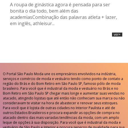
A roupa de ginástica agora é pensada para ser
bonita o dia todo, bem além das
academiasCombinação das palavras atleta + lazer,
em inglês, athleisur...
ver+
O Portal São Paulo Moda une os empresários envolvidos na indústria,
serviços e comércio de moda e vestuário tendo como ponto de contato a
região do Brás e do Bom Retiro em São Paulo SP, famoso pólo de moda
brasileiro. Para você que é industrial da moda e vestuário no Brás e no
Bom Retiro em São Paulo SP chegar mais longe e aumentar suas vendas no
atacado, atingindo lojistas que até então não conheciam sua marca ou não
consideravam te visitar na hora de abastecer e renovar seus estoques.
Para você que é lojista de outras cidades no Interior Paulista e até de
outros Estados Brasileiros e procura expandir as opções de compra no
atacado dentro das mais variadas tendências da moda, com um amplo
leque de opções à sua disposição. Para você que é industrial da moda e
vestuário de São Paulo e Interior e procura serviços de qualidade para sua